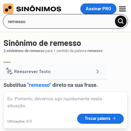
Assinar PRO
MENU
Sinônimo de remesso
2 sinônimos de remesso
para 1 sentido da palavra
remesso
:
arremesso
lançamento
,
.
1
Reescrever Texto
Resumir Texto
Corrigir Texto
Detector de IA