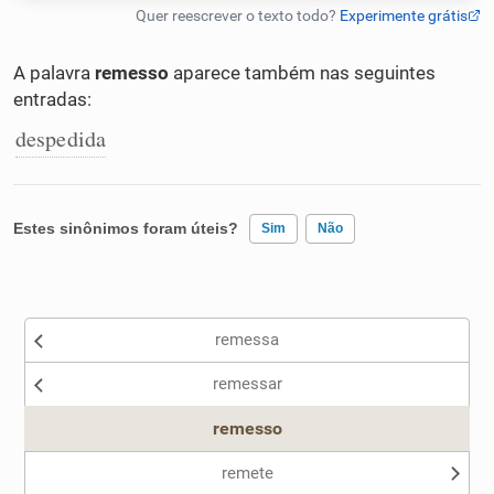
Humanizador de IA
A palavra
remesso
aparece também nas seguintes
entradas:
despedida
Cata-letras
Conexões
Estes sinônimos foram úteis?
Sim
Não
Caça-palavras
Existem sinônimos incorretos
remessa
Nenhum dos sinônimos apresentados me ajudou
remessar
Outro
Dicionário
remesso
Sinônimos
remete