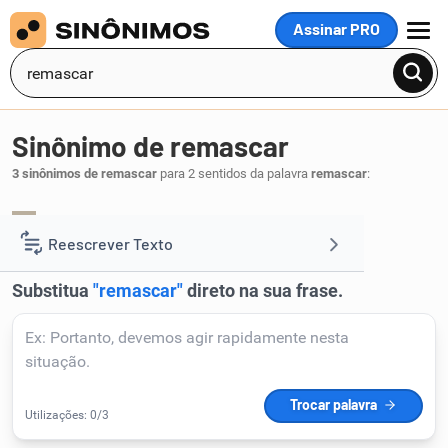
Assinar PRO
MENU
Sinônimo de remascar
3 sinônimos de remascar
para 2 sentidos da palavra
remascar
:
remastigar
.
1
Reescrever Texto
Resumir Texto
Corrigir Texto
Detector de IA