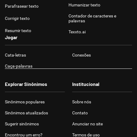
Humanizar texto
Parafrasear texto
Contador de caracteres e
Corrigir texto
palavras
Resumir texto
Texxto.ai
Jogar
Cata-letras
Conexões
Caça-palavras
Explorar Sinônimos
Institucional
Sinônimos populares
Sobre nós
Sinônimos atualizados
Contato
Sugerir sinônimos
Anunciar no site
Encontrou um erro?
Termos de uso