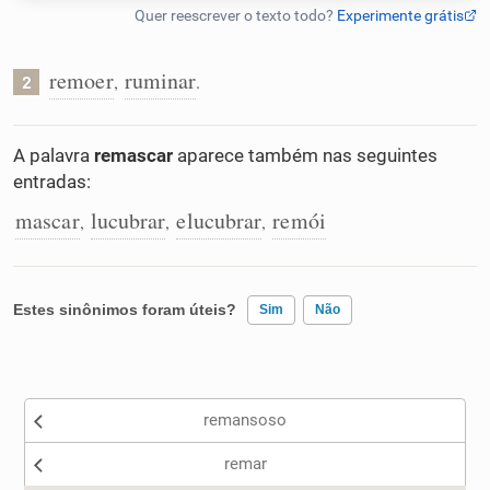
Humanizador de IA
remoer
ruminar
,
.
2
Cata-letras
A palavra
remascar
aparece também nas seguintes
entradas:
Conexões
mascar
lucubrar
elucubrar
remói
,
,
,
Caça-palavras
Estes sinônimos foram úteis?
Sim
Não
Existem sinônimos incorretos
Dicionário
remansoso
Nenhum dos sinônimos apresentados me ajudou
Sinônimos
remar
Outro