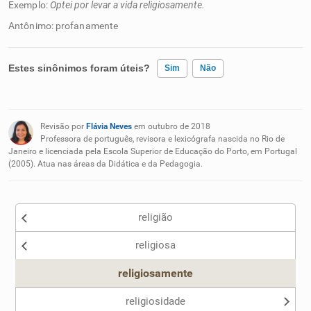
Exemplo:
Optei por levar a vida religiosamente.
Antônimo: profanamente
Estes sinônimos foram úteis?
Sim
Não
Existem sinônimos incorretos
Revisão por
Flávia Neves
em outubro de 2018
Nenhum dos sinônimos apresentados me ajudou
Professora de português, revisora e lexicógrafa nascida no Rio de
Janeiro e licenciada pela Escola Superior de Educação do Porto, em Portugal
(2005). Atua nas áreas da Didática e da Pedagogia.
Outro
religião
religiosa
religiosamente
religiosidade