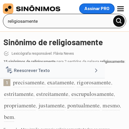
Assinar PRO
MENU
Sinônimo de religiosamente
Lexicógrafa responsável: Flávia Neves
15 sinônimos de religiosamente
para 2 sentidos da palavra
religiosamente
:
Reescrever Texto
De forma precisa:
precisamente
exatamente
rigorosamente
,
,
,
1
Resumir Texto
estritamente
estreitamente
escrupulosamente
,
,
,
Corrigir Texto
propriamente
justamente
pontualmente
mesmo
,
,
,
,
bem
.
Detector de IA