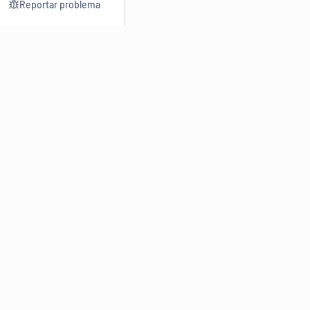
Reportar problema
Consultar
Escrev
Dicionário
Reescre
Sinônimos
Parafra
Conjugação
Corrigir
Antônimos
Resumir
O
Dicionário Online de Sinônimos
é parte do
Dicio.com.br
e
conta com mais de 30 mil sinônimos de palavras e de expressões
em português do Brasil.