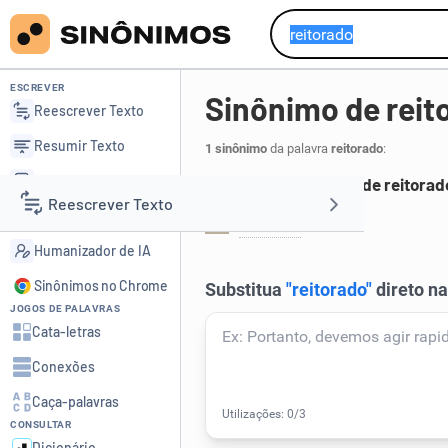
ESCREVER
Sinônimo de reit
Reescrever Texto
Resumir Texto
1 sinônimo
da palavra
reitorado
:
Corrigir Texto
Principais sinônimos de reitorad
Reescrever Texto
Detector de IA
reitoria
.
1
Humanizador de IA
Resumir Texto
Sinônimos no Chrome
JOGOS DE PALAVRAS
Corrigir Texto
Cata-letras
Conexões
Detector de IA
Caça-palavras
CONSULTAR
Humanizador de IA
Dicionário