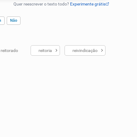
m
Não
reitorado
reitoria
reivindicação
ados me ajudou