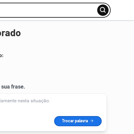
orado
o: