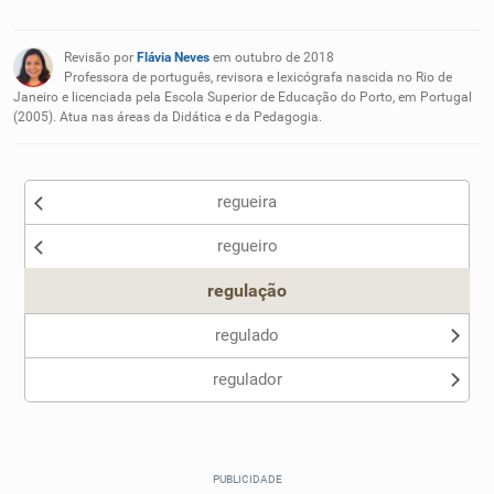
Existem sinônimos incorretos
Revisão por
Flávia Neves
em outubro de 2018
Nenhum dos sinônimos apresentados me ajudou
Professora de português, revisora e lexicógrafa nascida no Rio de
Janeiro e licenciada pela Escola Superior de Educação do Porto, em Portugal
(2005). Atua nas áreas da Didática e da Pedagogia.
Outro
regueira
regueiro
regulação
regulado
regulador