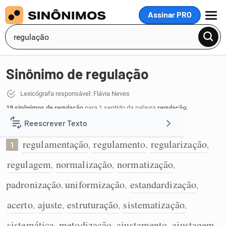
Assinar PRO
MENU
Sinônimo de regulação
Lexicógrafa responsável: Flávia Neves
19 sinônimos de regulação
para 1 sentido da palavra
regulação
:
Reescrever Texto
Ato de estabelecer regras:
regulamentação
regulamento
regularização
,
,
,
1
Resumir Texto
regulagem
normalização
normatização
,
,
,
Corrigir Texto
padronização
uniformização
estandardização
,
,
,
acerto
ajuste
estruturação
sistematização
,
,
,
,
Detector de IA
sistemática
metodização
ajustamento
ajustagem
,
,
,
,