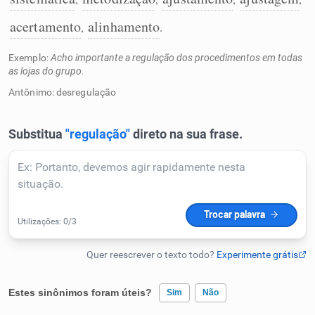
Humanizador de IA
acertamento
alinhamento
,
.
Exemplo:
Acho importante a regulação dos procedimentos em todas
as lojas do grupo.
Antônimo: desregulação
Cata-letras
Conexões
Caça-palavras
Dicionário
Sinônimos
Estes sinônimos foram úteis?
Sim
Não