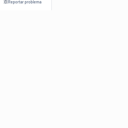
Reportar problema
Consultar
Escrev
Dicionário
Reescre
Sinônimos
Parafra
Conjugação
Corrigir
Antônimos
Resumir
O
Dicionário Online de Sinônimos
é parte do
Dicio.com.br
e
conta com mais de 30 mil sinônimos de palavras e de expressões
em português do Brasil.