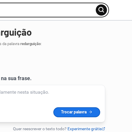
arguição
s da palavra
redarguição
: