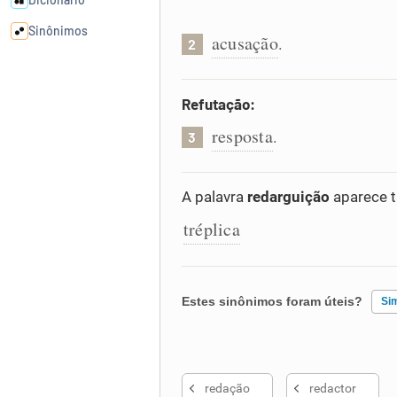
Sinônimos
acusação
.
2
Cata-letras
Refutação:
resposta
Conexões
.
3
Caça-palavras
A palavra
redarguição
aparece t
tréplica
Dicionário
Estes sinônimos foram úteis?
Si
Sinônimos
Existem sinônimos incorretos
redação
redactor
Nenhum dos sinônimos apresent