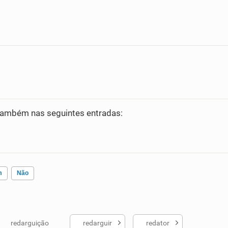
ambém nas seguintes entradas:
m
Não
redarguição
redarguir
redator
ados me ajudou