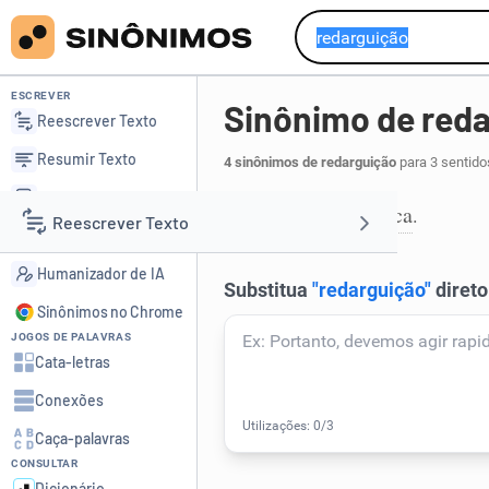
ESCREVER
Sinônimo de red
Reescrever Texto
Resumir Texto
4 sinônimos de redarguição
para 3 sentido
Corrigir Texto
resposta
réplica
,
.
1
Reescrever Texto
Detector de IA
Humanizador de IA
Resumir Texto
Sinônimos no Chrome
JOGOS DE PALAVRAS
Corrigir Texto
Cata-letras
Conexões
Detector de IA
Caça-palavras
CONSULTAR
Humanizador de IA
Dicionário