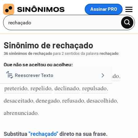
Assinar PRO
MENU
Sinônimo de rechaçado
36 sinônimos de rechaçado
para 2 sentidos da palavra
rechaçado
:
Que não se aceitou ou acolheu:
rejeitado
abandonado
deixado
enjeitado
Reescrever Texto
,
,
,
,
1
preterido
repelido
declinado
repulsado
,
,
,
,
Resumir Texto
desaceitado
denegado
refusado
desacolhido
,
,
,
,
Corrigir Texto
abrenunciado
.
Detector de IA