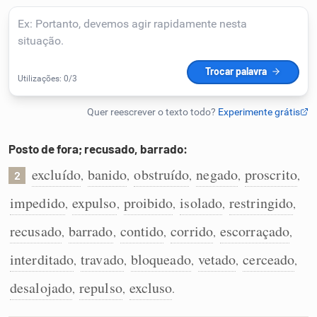
Humanizador de IA
Cata-letras
Conexões
Posto de fora; recusado, barrado:
excluído
banido
obstruído
negado
proscrito
,
,
,
,
,
Caça-palavras
2
impedido
expulso
proibido
isolado
restringido
,
,
,
,
,
recusado
barrado
contido
corrido
escorraçado
,
,
,
,
,
Dicionário
interditado
travado
bloqueado
vetado
cerceado
,
,
,
,
,
desalojado
repulso
excluso
,
,
.
Sinônimos