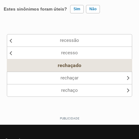
Estes sinônimos foram úteis?
Sim
Não
Existem sinônimos incorretos
recessão
Nenhum dos sinônimos apresentados me ajudou
recesso
Outro
rechaçado
rechaçar
rechaço