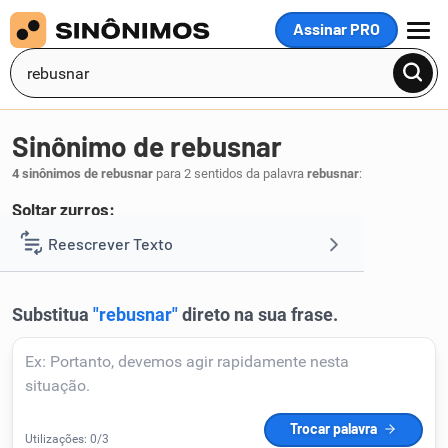
Assinar PRO
MENU
Sinônimo de rebusnar
4 sinônimos de rebusnar
para 2 sentidos da palavra
rebusnar
:
Soltar zurros:
zurrar
Reescrever Texto
.
1
Resumir Texto
Corrigir Texto
Detector de IA