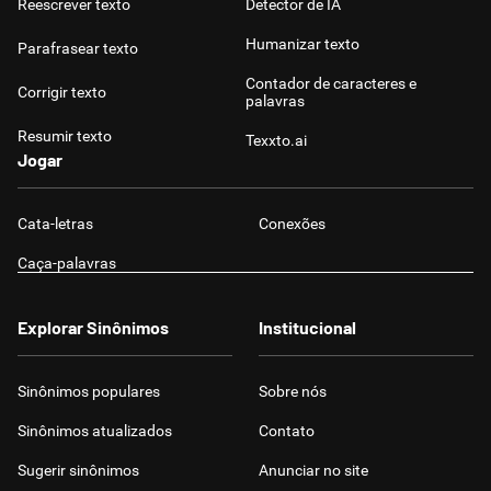
Reescrever texto
Detector de IA
Humanizar texto
Parafrasear texto
Contador de caracteres e
Corrigir texto
palavras
Resumir texto
Texxto.ai
Jogar
Cata-letras
Conexões
Caça-palavras
Explorar Sinônimos
Institucional
Sinônimos populares
Sobre nós
Sinônimos atualizados
Contato
Sugerir sinônimos
Anunciar no site