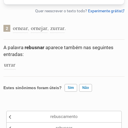
Humanizador de IA
ornear
ornejar
zurrar
,
,
.
2
Cata-letras
A palavra
rebusnar
aparece também nas seguintes
entradas:
Conexões
urrar
Caça-palavras
Estes sinônimos foram úteis?
Sim
Não
Dicionário
Existem sinônimos incorretos
rebuscamento
Nenhum dos sinônimos apresentados me ajudou
Sinônimos