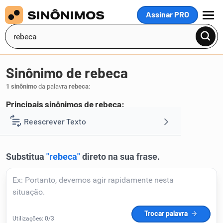
Assinar PRO
MENU
Sinônimo de rebeca
1 sinônimo
da palavra
rebeca
:
Principais sinônimos de rebeca:
rabeca
Reescrever Texto
.
1
Resumir Texto
Corrigir Texto
Detector de IA