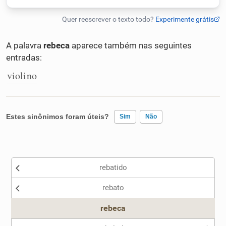
Humanizador de IA
A palavra
rebeca
aparece também nas seguintes
entradas:
Cata-letras
violino
Conexões
Estes sinônimos foram úteis?
Sim
Não
Caça-palavras
Existem sinônimos incorretos
rebatido
Nenhum dos sinônimos apresentados me ajudou
Dicionário
rebato
Outro
rebeca
Sinônimos