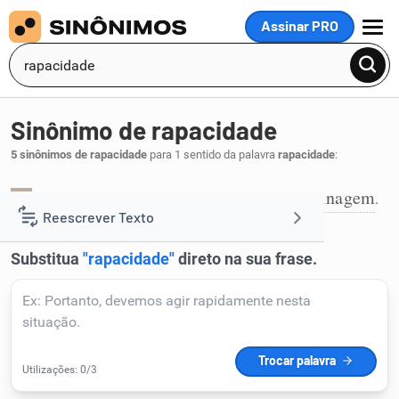
Assinar PRO
MENU
Sinônimo de rapacidade
5 sinônimos de rapacidade
para 1 sentido da palavra
rapacidade
:
furto
latrocínio
pilhagem
rapina
rapinagem
,
,
,
,
.
1
Reescrever Texto
Resumir Texto
Corrigir Texto
Detector de IA