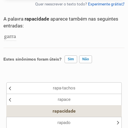
Humanizador de IA
A palavra
rapacidade
aparece também nas seguintes
entradas:
garra
Cata-letras
Conexões
Estes sinônimos foram úteis?
Sim
Não
Caça-palavras
Existem sinônimos incorretos
rapa-tachos
Nenhum dos sinônimos apresentados me ajudou
rapace
Outro
Dicionário
rapacidade
Sinônimos
rapado