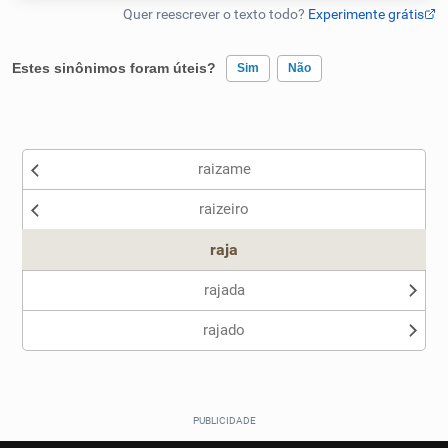
Humanizador de IA
Estes sinônimos foram úteis?
Sim
Não
Existem sinônimos incorretos
Cata-letras
raizame
Nenhum dos sinônimos apresentados me ajudou
Conexões
raizeiro
Outro
Caça-palavras
raja
rajada
rajado
Dicionário
Sinônimos