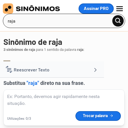
Assinar PRO
MENU
Sinônimo de raja
3 sinônimos de raja
para 1 sentido da palavra
raja
:
estria
listra
raia
,
,
.
1
Reescrever Texto
Resumir Texto
Corrigir Texto
Detector de IA