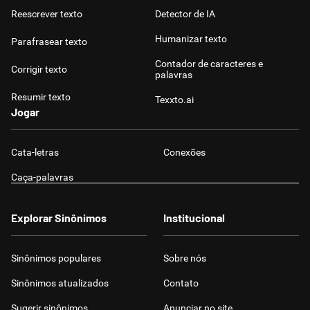
Reescrever texto
Detector de IA
Humanizar texto
Parafrasear texto
Contador de caracteres e
Corrigir texto
palavras
Resumir texto
Texxto.ai
Jogar
Cata-letras
Conexões
Caça-palavras
Explorar Sinônimos
Institucional
Sinônimos populares
Sobre nós
Sinônimos atualizados
Contato
Sugerir sinônimos
Anunciar no site