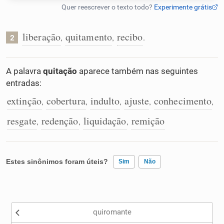
Humanizador de IA
liberação
quitamento
recibo
,
,
.
2
Cata-letras
A palavra
quitação
aparece também nas seguintes
entradas:
Conexões
extinção
cobertura
indulto
ajuste
conhecimento
,
,
,
,
,
resgate
redenção
liquidação
remição
,
,
,
Caça-palavras
Estes sinônimos foram úteis?
Sim
Não
Dicionário
Existem sinônimos incorretos
Sinônimos
quiromante
Nenhum dos sinônimos apresentados me ajudou