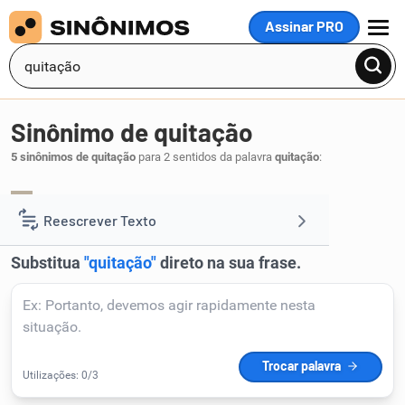
Assinar PRO
MENU
Sinônimo de quitação
5 sinônimos de quitação
para 2 sentidos da palavra
quitação
:
remissão
desobrigação
,
.
1
Reescrever Texto
Resumir Texto
Corrigir Texto
Detector de IA