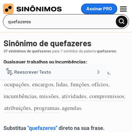
Assinar PRO
MENU
Sinônimo de quefazeres
37 sinônimos de quefazeres
para 7 sentidos da palavra
quefazeres
:
Quaisquer trabalhos ou incumbências:
tarefas
fainas
serviços
mister
deveres
Reescrever Texto
,
,
,
,
,
1
ocupações
encargos
lidas
funções
ofícios
,
,
,
,
,
Resumir Texto
incumbências
missões
atividades
compromissos
,
,
,
,
Corrigir Texto
atribuições
programas
agendas
,
,
.
Detector de IA