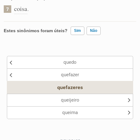
coisa
.
7
Estes sinônimos foram úteis?
Sim
Não
Existem sinônimos incorretos
quedo
Nenhum dos sinônimos apresentados me ajudou
quefazer
Outro
quefazeres
queijeiro
queima