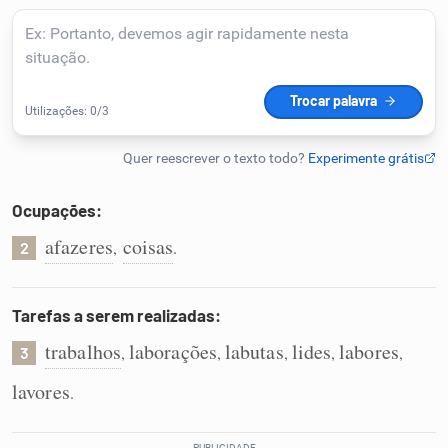
Humanizador de IA
Cata-letras
Conexões
Ocupações:
afazeres
coisas
,
.
Caça-palavras
2
Tarefas a serem realizadas:
trabalhos
laborações
labutas
lides
labores
,
,
,
,
,
3
Dicionário
lavores
.
Sinônimos