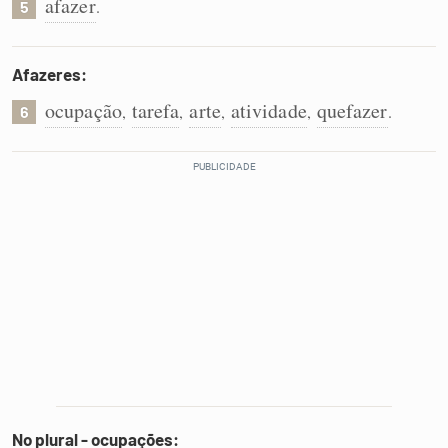
afazer
.
5
Afazeres:
ocupação
tarefa
arte
atividade
quefazer
,
,
,
,
.
6
No plural - ocupações: