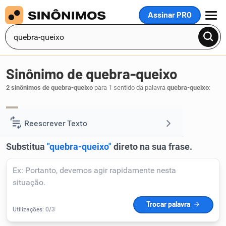
Assinar PRO
MENU
Sinônimo de quebra-queixo
2 sinônimos de quebra-queixo
para 1 sentido da palavra
quebra-queixo
:
puxa-puxa
puxa
,
.
1
Reescrever Texto
Resumir Texto
Corrigir Texto
Detector de IA