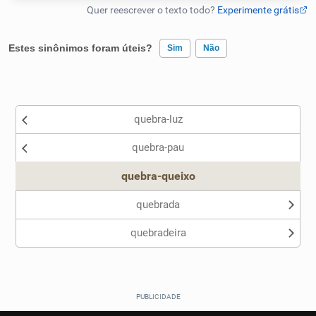
Humanizador de IA
Estes sinônimos foram úteis?
Sim
Não
Existem sinônimos incorretos
Cata-letras
quebra-luz
Nenhum dos sinônimos apresentados me ajudou
Conexões
quebra-pau
Outro
Caça-palavras
quebra-queixo
quebrada
quebradeira
Dicionário
Sinônimos