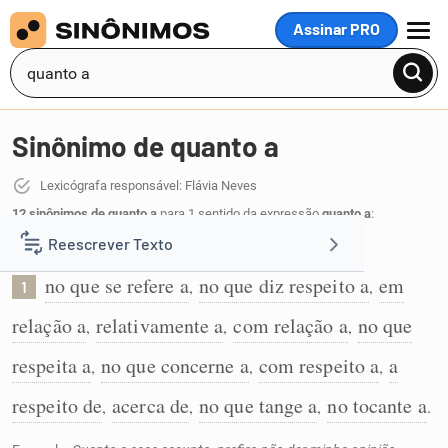
Assinar PRO
MENU
Sinônimo de quanto a
Lexicógrafa responsável: Flávia Neves
12 sinônimos de quanto a
para 1 sentido da expressão
quanto a
:
Reescrever Texto
No que se refere a:
no que se refere a
no que diz respeito a
em
,
,
1
Resumir Texto
relação a
relativamente a
com relação a
no que
,
,
,
Corrigir Texto
respeita a
no que concerne a
com respeito a
a
,
,
,
respeito de
acerca de
no que tange a
no tocante a
,
,
,
.
Detector de IA