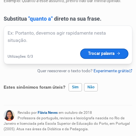
Exemplo:
Quanto a esse assunto, prefiro não dar minha opinião.
Humanizador de IA
Cata-letras
Conexões
Caça-palavras
Estes sinônimos foram úteis?
Sim
Não
Existem sinônimos incorretos
Dicionário
Revisão por
Flávia Neves
em outubro de 2018
Nenhum dos sinônimos apresentados me ajudou
Professora de português, revisora e lexicógrafa nascida no Rio de
Janeiro e licenciada pela Escola Superior de Educação do Porto, em Portugal
Sinônimos
(2005). Atua nas áreas da Didática e da Pedagogia.
Outro