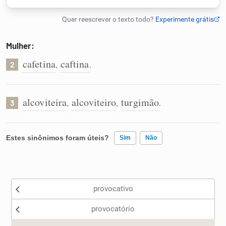
Humanizador de IA
Mulher:
cafetina
caftina
,
.
2
Cata-letras
Conexões
alcoviteira
alcoviteiro
turgimão
,
,
.
3
Caça-palavras
Estes sinônimos foram úteis?
Sim
Não
Existem sinônimos incorretos
Dicionário
provocativo
Nenhum dos sinônimos apresentados me ajudou
Sinônimos
provocatório
Outro