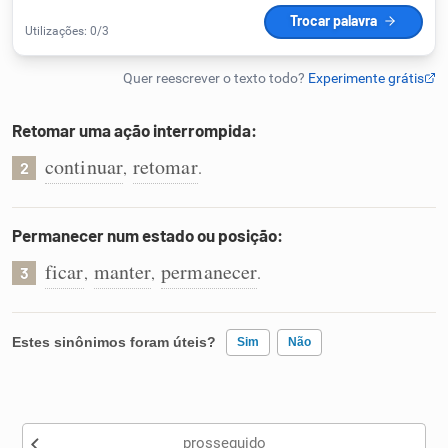
Humanizador de IA
Retomar uma ação interrompida:
Cata-letras
continuar
retomar
,
.
2
Conexões
Permanecer num estado ou posição:
Caça-palavras
ficar
manter
permanecer
,
,
.
3
Estes sinônimos foram úteis?
Sim
Não
Dicionário
Existem sinônimos incorretos
Sinônimos
prosseguido
Nenhum dos sinônimos apresentados me ajudou