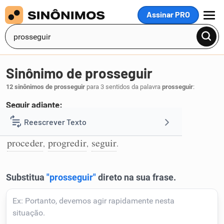
Assinar PRO
MENU
Sinônimo de prosseguir
12 sinônimos de prosseguir
para 3 sentidos da palavra
prosseguir
:
Seguir adiante:
perseverar
adiantar
avançar
persistir
Reescrever Texto
,
,
,
,
1
proceder
progredir
seguir
,
,
.
Resumir Texto
Corrigir Texto
Detector de IA