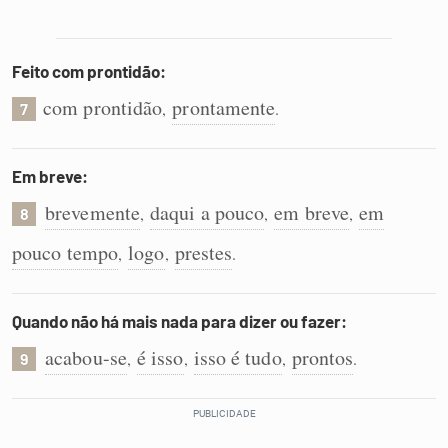
Feito com prontidão:
com prontidão
prontamente
,
.
7
Em breve:
brevemente
daqui a pouco
em breve
em
,
,
,
8
pouco tempo
logo
prestes
,
,
.
Quando não há mais nada para dizer ou fazer:
acabou-se
é isso
isso é tudo
prontos
,
,
,
.
9