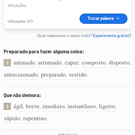
Humanizador de IA
Cata-letras
Preparado para fazer alguma coisa:
Conexões
animado
arrumado
capaz
composto
disposto
,
,
,
,
,
2
entusiasmado
preparado
vestido
,
,
.
Caça-palavras
Que não demora:
ágil
breve
imediato
instantâneo
ligeiro
,
,
,
,
,
3
Dicionário
rápido
repentino
,
.
Sinônimos