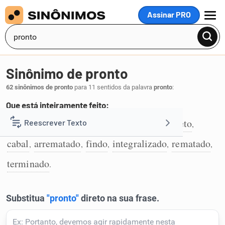
Assinar PRO
MENU
Sinônimo de pronto
62 sinônimos de pronto
para 11 sentidos da palavra
pronto
:
Que está inteiramente feito:
finalizado
acabado
concluído
completo
Reescrever Texto
,
,
,
,
1
cabal
arrematado
findo
integralizado
rematado
,
,
,
,
,
Resumir Texto
terminado
.
Corrigir Texto
Detector de IA