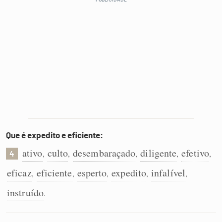
Que é expedito e eficiente:
ativo
culto
desembaraçado
diligente
efetivo
,
,
,
,
,
4
eficaz
eficiente
esperto
expedito
infalível
,
,
,
,
,
instruído
.