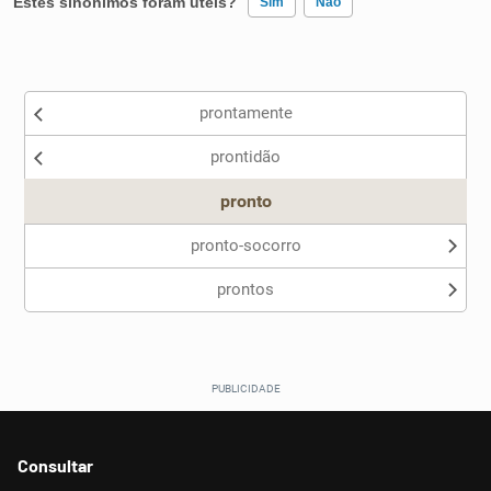
Estes sinônimos foram úteis?
Sim
Não
Existem sinônimos incorretos
prontamente
Nenhum dos sinônimos apresentados me ajudou
prontidão
Outro
pronto
pronto-socorro
prontos
Consultar