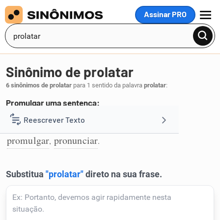
Assinar PRO
MENU
Sinônimo de prolatar
6 sinônimos de prolatar
para 1 sentido da palavra
prolatar
:
Promulgar uma sentença:
articular
declarar
proclamar
proferir
Reescrever Texto
,
,
,
,
1
promulgar
pronunciar
,
.
Resumir Texto
Corrigir Texto
Detector de IA