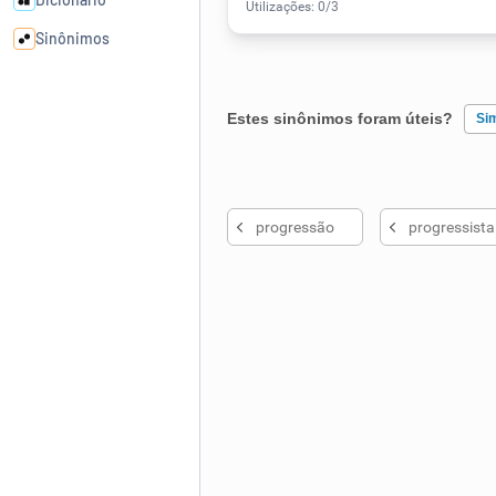
Sinônimos
Cata-letras
Estes sinônimos foram úteis?
Si
Conexões
Existem sinônimos incorretos
progressão
progressista
Caça-palavras
Nenhum dos sinônimos apresent
Outro
Dicionário
Sinônimos