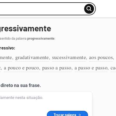
gressivamente
sentido da palavra
progressivamente
:
ressivo:
mente
gradativamente
sucessivamente
aos poucos
,
,
,
,
z
a pouco e pouco
passo a passo
a passo e passo
ca
,
,
,
,