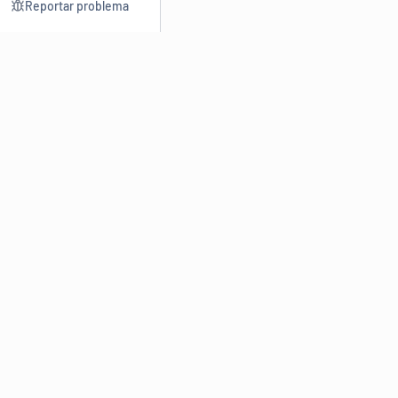
Reportar problema
Consultar
Escrev
Dicionário
Reescre
Sinônimos
Parafra
Conjugação
Corrigir
Antônimos
Resumir
O
Dicionário Online de Sinônimos
é parte do
Dicio.com.br
e
conta com mais de 30 mil sinônimos de palavras e de expressões
em português do Brasil.