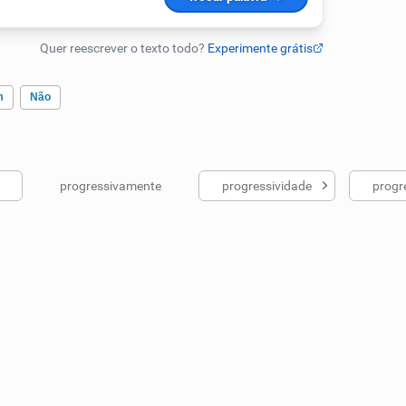
m
Não
progressivamente
progressividade
progr
ados me ajudou