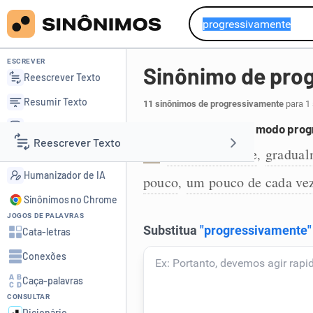
ESCREVER
Sinônimo de pro
Reescrever Texto
Resumir Texto
11 sinônimos de progressivamente
para 1 
Corrigir Texto
Que se desenvolve de modo prog
Reescrever Texto
Detector de IA
paulatinamente
gradual
,
1
Humanizador de IA
pouco
um pouco de cada ve
,
Resumir Texto
Sinônimos no Chrome
JOGOS DE PALAVRAS
Corrigir Texto
Cata-letras
Conexões
Detector de IA
Caça-palavras
CONSULTAR
Humanizador de IA
Dicionário