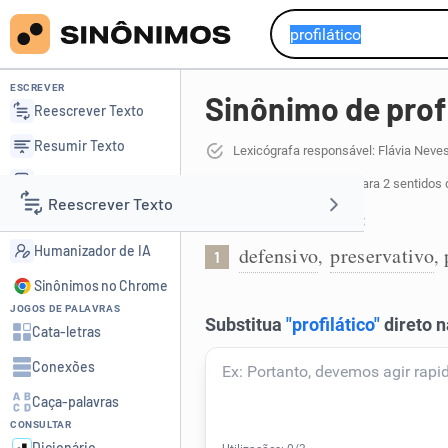
ESCREVER
Sinônimo de prof
Reescrever Texto
Resumir Texto
Lexicógrafa responsável: Flávia Neve
Corrigir Texto
6 sinônimos de profilático
para 2 sentidos 
Reescrever Texto
Detector de IA
Que previne doenças:
Humanizador de IA
defensivo
preservativo
,
,
1
Resumir Texto
Sinônimos no Chrome
JOGOS DE PALAVRAS
Corrigir Texto
Cata-letras
Conexões
Detector de IA
Caça-palavras
CONSULTAR
Humanizador de IA
Dicionário