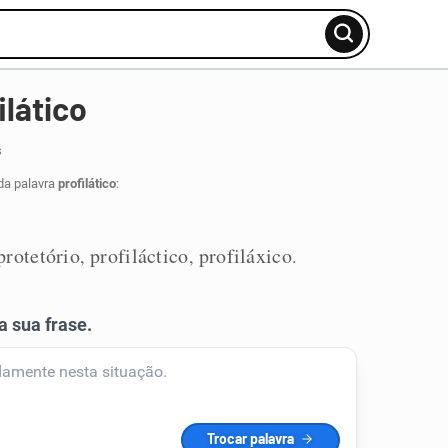
ilático
s
da palavra
profilático
:
protetório
profiláctico
profiláxico
,
,
.