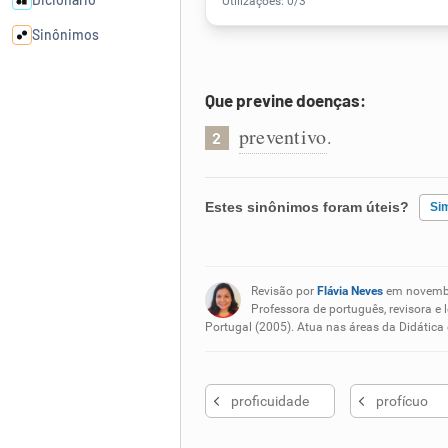
Sinônimos
Cata-letras
Que previne doenças:
preventivo
.
2
Conexões
Caça-palavras
Estes sinônimos foram úteis?
Si
Existem sinônimos incorretos
Revisão por
Flávia Neves
em novemb
Nenhum dos sinônimos apresent
Professora de português, revisora e 
Dicionário
Portugal (2005). Atua nas áreas da Didática
Outro
Sinônimos
proficuidade
profícuo