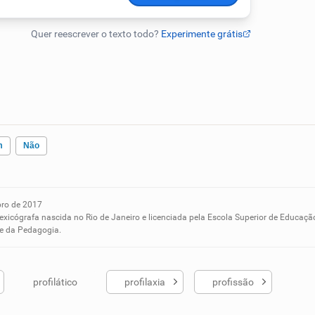
m
Não
ro de 2017
ados me ajudou
lexicógrafa nascida no Rio de Janeiro e licenciada pela Escola Superior de Educaçã
 e da Pedagogia.
profilático
profilaxia
profissão