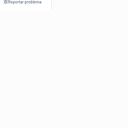
Reportar problema
Consultar
Escrev
Dicionário
Reescre
Sinônimos
Parafra
Conjugação
Corrigir
Antônimos
Resumir
O
Dicionário Online de Sinônimos
é parte do
Dicio.com.br
e
conta com mais de 30 mil sinônimos de palavras e de expressões
em português do Brasil.