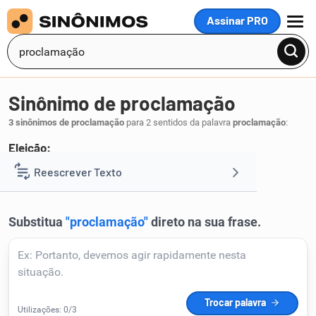
Assinar PRO
MENU
Sinônimo de proclamação
3 sinônimos de proclamação
para 2 sentidos da palavra
proclamação
:
Eleição:
escolha
Reescrever Texto
.
1
Resumir Texto
Corrigir Texto
Detector de IA