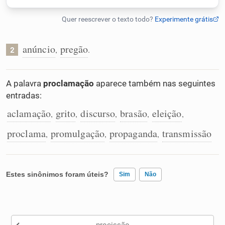
Humanizador de IA
anúncio
pregão
,
.
2
Cata-letras
A palavra
proclamação
aparece também nas seguintes
entradas:
Conexões
aclamação
grito
discurso
brasão
eleição
,
,
,
,
,
Caça-palavras
proclama
promulgação
propaganda
transmissão
,
,
,
Estes sinônimos foram úteis?
Sim
Não
Dicionário
Existem sinônimos incorretos
Sinônimos