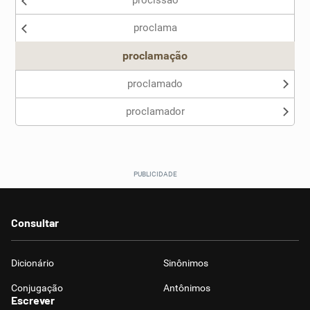
procissão
Nenhum dos sinônimos apresentados me ajudou
proclama
Outro
proclamação
proclamado
proclamador
Consultar
Dicionário
Sinônimos
Conjugação
Antônimos
Escrever