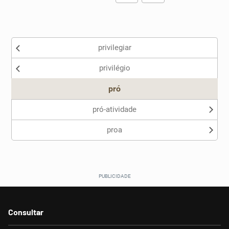
Existem sinônimos incorretos
privilegiar
Nenhum dos sinônimos apresentados me ajudou
privilégio
Outro
pró
pró-atividade
proa
Consultar