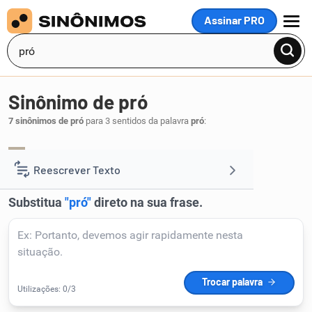
Assinar PRO
MENU
Sinônimo de pró
7 sinônimos de pró
para 3 sentidos da palavra
pró
:
benefício
.
1
Reescrever Texto
Resumir Texto
Corrigir Texto
Detector de IA