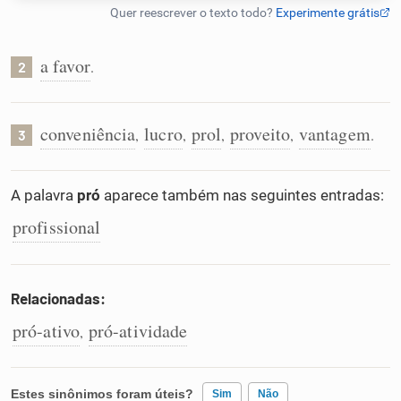
Humanizador de IA
a favor
.
2
Cata-letras
conveniência
lucro
prol
proveito
vantagem
,
,
,
,
.
3
Conexões
A palavra
pró
aparece também nas seguintes entradas:
Caça-palavras
profissional
Relacionadas:
Dicionário
pró-ativo
pró-atividade
,
Sinônimos
Estes sinônimos foram úteis?
Sim
Não