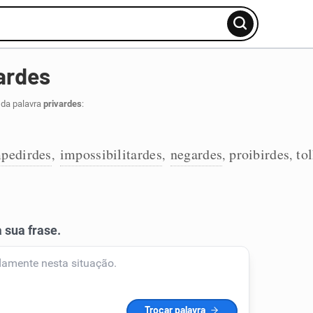
ardes
 da palavra
privardes
:
pedirdes
impossibilitardes
negardes
proibirdes
to
,
,
,
,