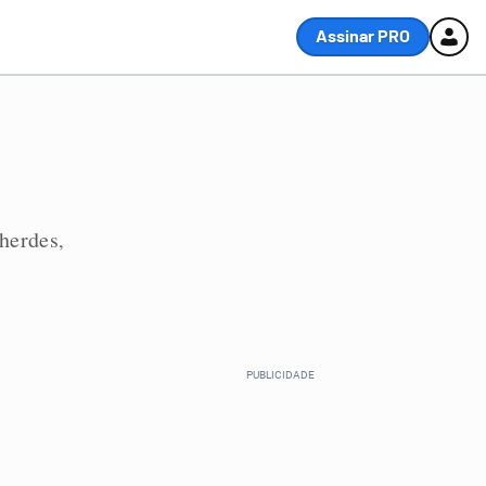
Assinar PRO
lherdes
,