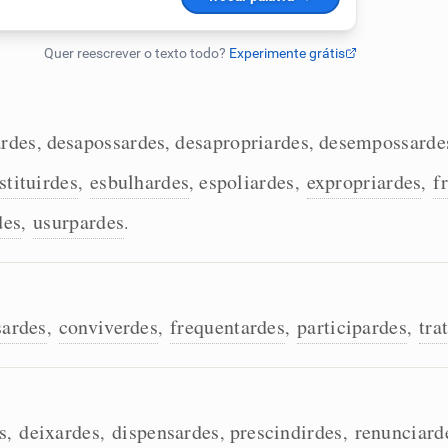
rdes
desapossardes
desapropriardes
desempossarde
,
,
,
stituirdes
esbulhardes
espoliardes
expropriardes
f
,
,
,
,
des
usurpardes
,
.
sardes
conviverdes
frequentardes
participardes
tra
,
,
,
,
s
deixardes
dispensardes
prescindirdes
renunciard
,
,
,
,