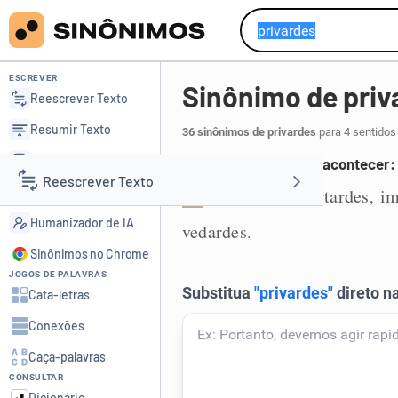
ESCREVER
Sinônimo de priv
Reescrever Texto
Resumir Texto
36 sinônimos de privardes
para 4 sentidos
Corrigir Texto
Impedir ou proibir de acontecer:
Reescrever Texto
Detector de IA
frustrardes
furtardes
im
,
,
1
Humanizador de IA
vedardes
.
Resumir Texto
Sinônimos no Chrome
JOGOS DE PALAVRAS
Corrigir Texto
Cata-letras
Conexões
Detector de IA
Caça-palavras
CONSULTAR
Humanizador de IA
Dicionário