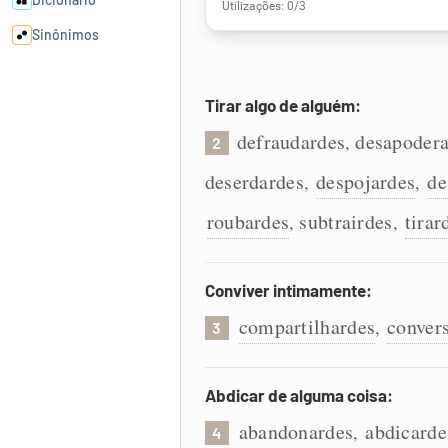
Sinônimos
Cata-letras
Tirar algo de alguém:
defraudardes
desapodera
,
2
Conexões
deserdardes
despojardes
de
,
,
Caça-palavras
roubardes
subtrairdes
tirar
,
,
Conviver intimamente:
Dicionário
compartilhardes
conver
,
3
Sinônimos
Abdicar de alguma coisa:
abandonardes
abdicarde
,
4