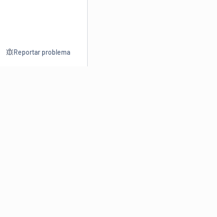
Reportar problema
Consultar
Escrev
Dicionário
Reescre
Sinônimos
Parafra
Conjugação
Corrigir
Antônimos
Resumir