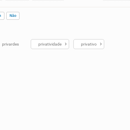
m
Não
privardes
privatividade
privativo
ados me ajudou