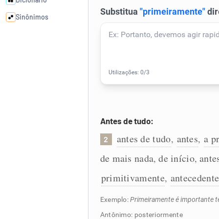
Sinônimos
Cata-letras
Conexões
Caça-palavras
Antes de tudo:
antes de tudo
antes
a p
,
,
2
Dicionário
de mais nada
de início
ante
,
,
primitivamente
antecedent
,
Sinônimos
Exemplo:
Primeiramente é importante te
Antônimo: posteriormente