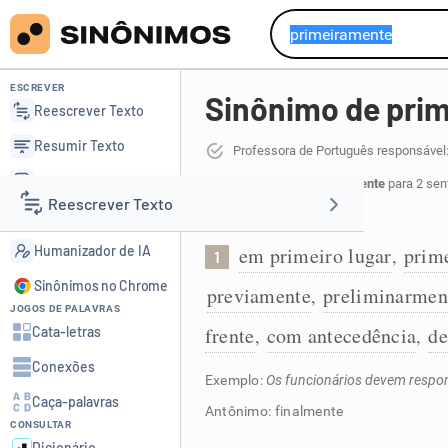
ESCREVER
Sinônimo de pri
Reescrever Texto
Resumir Texto
Professora de Português responsável:
Corrigir Texto
30 sinônimos de primeiramente
para 2 sen
Reescrever Texto
Detector de IA
Em primeiro lugar:
Humanizador de IA
em primeiro lugar
prim
,
1
Resumir Texto
Sinônimos no Chrome
previamente
preliminarmen
,
JOGOS DE PALAVRAS
Corrigir Texto
frente
com antecedência
de
Cata-letras
,
,
Conexões
Detector de IA
Exemplo:
Os funcionários devem respon
Caça-palavras
Antônimo: finalmente
CONSULTAR
Humanizador de IA
Dicionário