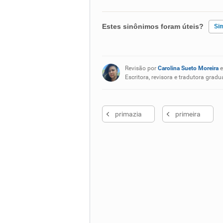
Estes sinônimos foram úteis?
Si
Existem sinônimos incorretos
Revisão por
Carolina Sueto Moreira
e
Nenhum dos sinônimos apresent
Escritora, revisora e tradutora gr
Outro
primazia
primeira