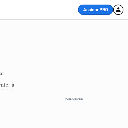
Assinar PRO
ar
,
ente
à
,