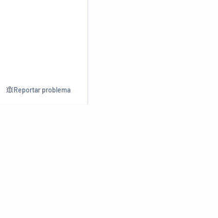
Reportar problema
Consultar
Escrev
Dicionário
Reescre
Sinônimos
Parafra
Conjugação
Corrigir