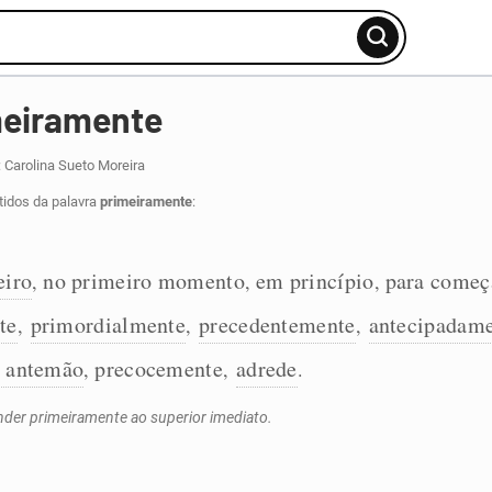
meiramente
 Carolina Sueto Moreira
tidos da palavra
primeiramente
:
eiro
no primeiro momento
em princípio
para começ
,
,
,
te
primordialmente
precedentemente
antecipadam
,
,
,
 antemão
precocemente
adrede
,
,
.
der primeiramente ao superior imediato.