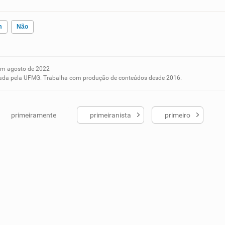
m
Não
m agosto de 2022
ados me ajudou
aduada pela UFMG. Trabalha com produção de conteúdos desde 2016.
primeiramente
primeiranista
primeiro