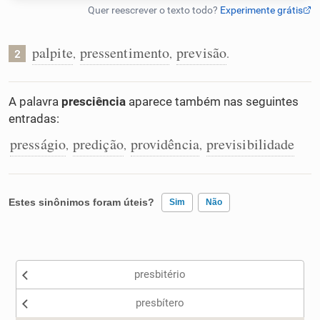
Humanizador de IA
palpite
pressentimento
previsão
,
,
.
2
Cata-letras
A palavra
presciência
aparece também nas seguintes
entradas:
Conexões
presságio
predição
providência
previsibilidade
,
,
,
Caça-palavras
Estes sinônimos foram úteis?
Sim
Não
Existem sinônimos incorretos
Dicionário
presbitério
Nenhum dos sinônimos apresentados me ajudou
Sinônimos
presbítero
Outro