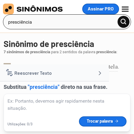
Assinar PRO
MENU
Sinônimo de presciência
7 sinônimos de presciência
para 2 sentidos da palavra
presciência
:
previdência
precaução
prudência
cautela
,
,
,
.
1
Reescrever Texto
Resumir Texto
Corrigir Texto
Detector de IA