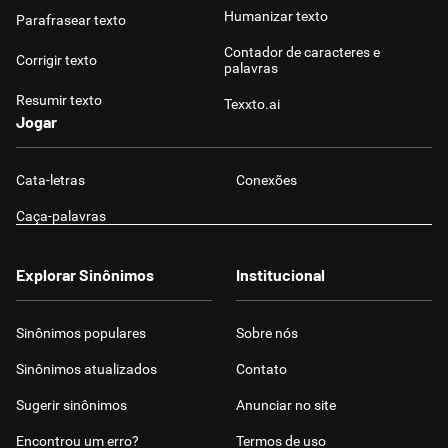
Humanizar texto
Parafrasear texto
Contador de caracteres e
Corrigir texto
palavras
Resumir texto
Texxto.ai
Jogar
Cata-letras
Conexões
Caça-palavras
Explorar Sinônimos
Institucional
Sinônimos populares
Sobre nós
Sinônimos atualizados
Contato
Sugerir sinônimos
Anunciar no site
Encontrou um erro?
Termos de uso