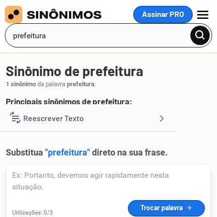
Assinar PRO
MENU
Sinônimo de prefeitura
1 sinônimo
da palavra
prefeitura
:
Principais sinônimos de prefeitura:
municipalidade
Reescrever Texto
.
1
Resumir Texto
Corrigir Texto
Detector de IA