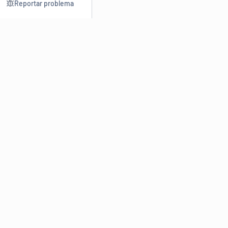
Reportar problema
Consultar
Escrev
Dicionário
Reescre
Sinônimos
Parafra
Conjugação
Corrigir
Antônimos
Resumir
O
Dicionário Online de Sinônimos
é parte do
Dicio.com.br
e
conta com mais de 30 mil sinônimos de palavras e de expressões
em português do Brasil.