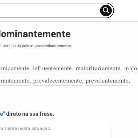
edominantemente
1 sentido da palavra
predominantemente
:
onicamente
influentemente
maioritariamente
majo
,
,
,
erantemente
prevalecentemente
prevalentemente
,
,
,