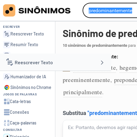
ESCREVER
Sinônimo de pr
Reescrever Texto
Resumir Texto
10 sinônimos de predominantemente
para 
Corrigir Texto
De forma predominante:
Reescrever Texto
Detector de IA
dominantemente
hegem
,
1
Humanizador de IA
preeminentemente
prepond
,
Resumir Texto
Sinônimos no Chrome
principalmente
.
JOGOS DE PALAVRAS
Corrigir Texto
Cata-letras
Conexões
Detector de IA
Caça-palavras
CONSULTAR
Humanizador de IA
Dicionário