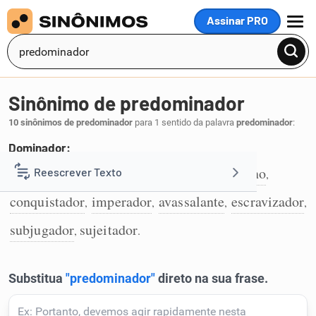
Assinar PRO
MENU
Sinônimo de predominador
10 sinônimos de predominador
para 1 sentido da palavra
predominador
:
Dominador:
avassalador
dominador
opressor
tirano
Reescrever Texto
,
,
,
,
1
conquistador
imperador
avassalante
escravizador
,
,
,
,
Resumir Texto
subjugador
sujeitador
,
.
Corrigir Texto
Detector de IA