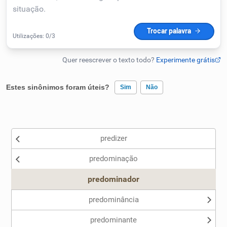
Humanizador de IA
Cata-letras
Estes sinônimos foram úteis?
Sim
Não
Conexões
Existem sinônimos incorretos
Caça-palavras
predizer
Nenhum dos sinônimos apresentados me ajudou
predominação
Outro
predominador
Dicionário
predominância
Sinônimos
predominante