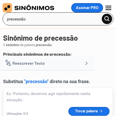
Assinar PRO
MENU
Sinônimo de precessão
1 sinônimo
da palavra
precessão
:
Principais sinônimos de precessão:
precedência
Reescrever Texto
.
1
Resumir Texto
Corrigir Texto
Detector de IA