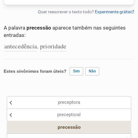
Humanizador de IA
A palavra
precessão
aparece também nas seguintes
entradas:
Cata-letras
antecedência
prioridade
,
Conexões
Estes sinônimos foram úteis?
Sim
Não
Caça-palavras
Existem sinônimos incorretos
preceptora
Nenhum dos sinônimos apresentados me ajudou
Dicionário
preceptoral
Outro
precessão
Sinônimos