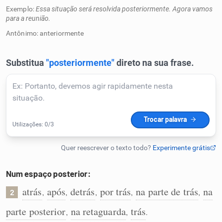
Exemplo:
Essa situação será resolvida posteriormente. Agora vamos
Humanizador de IA
para a reunião.
Antônimo: anteriormente
Cata-letras
Conexões
Caça-palavras
Num espaço posterior:
Dicionário
atrás
após
detrás
por trás
na parte de trás
na
,
,
,
,
,
2
Sinônimos
parte posterior
na retaguarda
trás
,
,
.