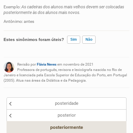
Exemplo:
As cadeiras dos alunos mais velhos devem ser colocadas
posteriormente às dos alunos mais novos.
Antônimo: antes
Estes sinônimos foram úteis?
Sim
Não
Existem sinônimos incorretos
Revisão por
Flávia Neves
em novembro de 2021
Nenhum dos sinônimos apresentados me ajudou
Professora de português, revisora e lexicógrafa nascida no Rio de
Janeiro e licenciada pela Escola Superior de Educação do Porto, em Portugal
(2005). Atua nas áreas da Didática e da Pedagogia.
Outro
posteridade
posterior
posteriormente