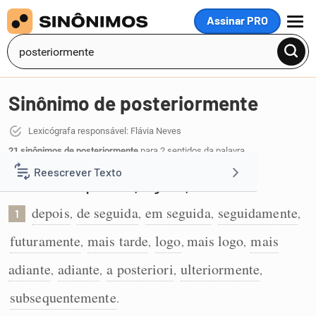
Assinar PRO
MENU
Sinônimo de posteriormente
Lexicógrafa responsável: Flávia Neves
21 sinônimos de posteriormente
para 2 sentidos da palavra
posteriormente
:
Reescrever Texto
Num momento posterior, seguinte, futuro:
depois
de seguida
em seguida
seguidamente
Resumir Texto
,
,
,
,
1
futuramente
mais tarde
logo
mais logo
mais
,
,
,
,
Corrigir Texto
adiante
adiante
a posteriori
ulteriormente
,
,
,
,
Detector de IA
subsequentemente
.