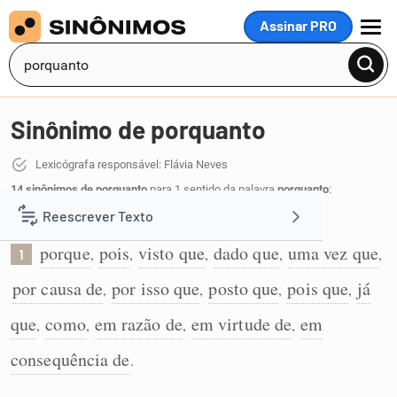
Assinar PRO
MENU
Sinônimo de porquanto
Lexicógrafa responsável: Flávia Neves
14 sinônimos de porquanto
para 1 sentido da palavra
porquanto
:
Reescrever Texto
Indica o motivo ou causa de algo:
porque
pois
visto que
dado que
uma vez que
,
,
,
,
,
1
Resumir Texto
por causa de
por isso que
posto que
pois que
já
,
,
,
,
Corrigir Texto
que
como
em razão de
em virtude de
em
,
,
,
,
consequência de
.
Detector de IA