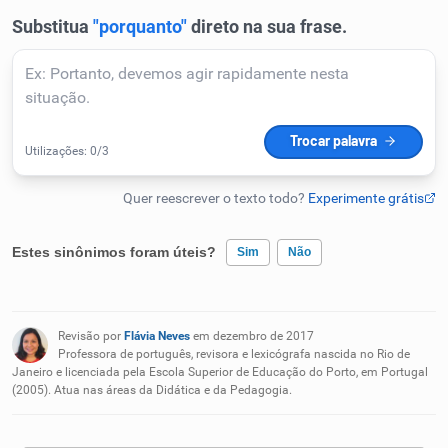
Humanizador de IA
Cata-letras
Conexões
Caça-palavras
Estes sinônimos foram úteis?
Sim
Não
Existem sinônimos incorretos
Revisão por
Flávia Neves
em dezembro de 2017
Nenhum dos sinônimos apresentados me ajudou
Professora de português, revisora e lexicógrafa nascida no Rio de
Dicionário
Janeiro e licenciada pela Escola Superior de Educação do Porto, em Portugal
(2005). Atua nas áreas da Didática e da Pedagogia.
Outro
Sinônimos