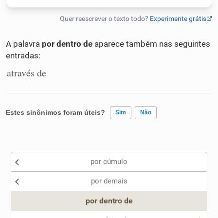
Humanizador de IA
A palavra
por dentro de
aparece também nas seguintes
entradas:
Cata-letras
através de
Conexões
Estes sinônimos foram úteis?
Sim
Não
Caça-palavras
Existem sinônimos incorretos
por cúmulo
Nenhum dos sinônimos apresentados me ajudou
Dicionário
por demais
Outro
por dentro de
Sinônimos