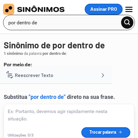
Assinar PRO
MENU
Sinônimo de por dentro de
1 sinônimo
da palavra
por dentro de
:
Por meio de:
através
Reescrever Texto
.
1
Resumir Texto
Corrigir Texto
Detector de IA