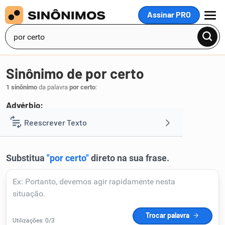
Assinar PRO
MENU
Sinônimo de por certo
1 sinônimo
da palavra
por certo
:
Advérbio:
certo
Reescrever Texto
.
1
Resumir Texto
Corrigir Texto
Detector de IA