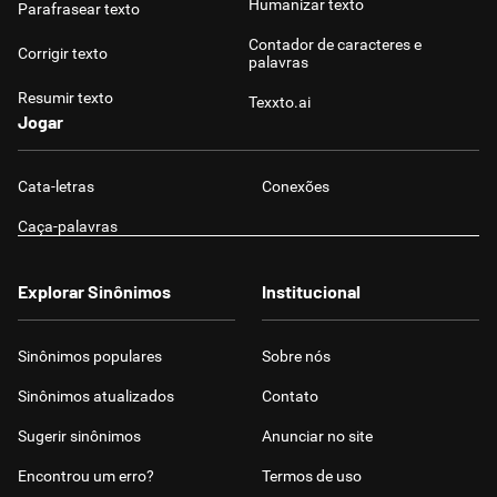
Humanizar texto
Parafrasear texto
Contador de caracteres e
Corrigir texto
palavras
Resumir texto
Texxto.ai
Jogar
Cata-letras
Conexões
Caça-palavras
Explorar Sinônimos
Institucional
Sinônimos populares
Sobre nós
Sinônimos atualizados
Contato
Sugerir sinônimos
Anunciar no site
Encontrou um erro?
Termos de uso