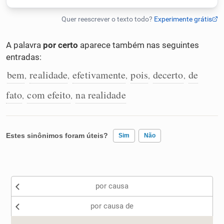
Humanizador de IA
A palavra
por certo
aparece também nas seguintes
entradas:
Cata-letras
bem
realidade
efetivamente
pois
decerto
de
,
,
,
,
,
fato
com efeito
na realidade
,
,
Conexões
Caça-palavras
Estes sinônimos foram úteis?
Sim
Não
Existem sinônimos incorretos
Dicionário
por causa
Nenhum dos sinônimos apresentados me ajudou
por causa de
Sinônimos
Outro