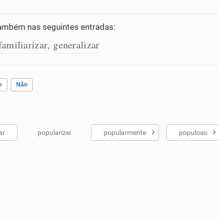
ambém nas seguintes entradas:
familiarizar
generalizar
,
m
Não
ar
popularizei
popularmente
populoso
ados me ajudou