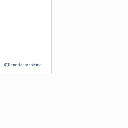
Reportar problema
Consultar
Escrev
Dicionário
Reescre
Sinônimos
Parafra