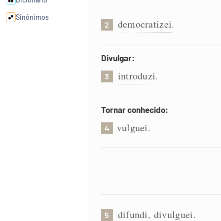
Sinônimos
democratizei
.
2
Cata-letras
Divulgar:
introduzi
Conexões
.
3
Caça-palavras
Tornar conhecido:
vulguei
.
4
Dicionário
Sinônimos
difundi
divulguei
,
.
5