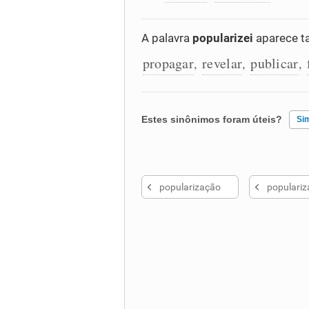
A palavra
popularizei
aparece t
propagar
revelar
publicar
,
,
,
Estes sinônimos foram úteis?
Si
Existem sinônimos incorretos
popularização
populariz
Nenhum dos sinônimos apresent
Outro