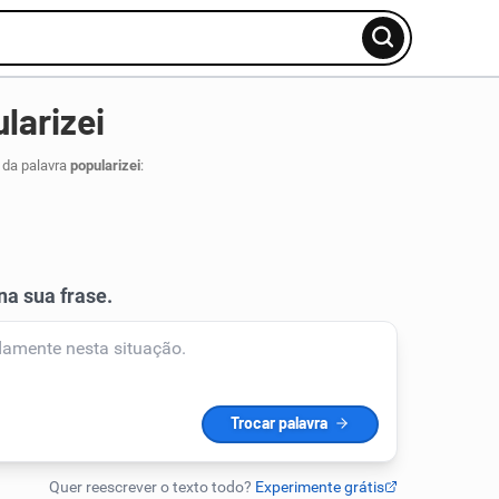
larizei
 da palavra
popularizei
: