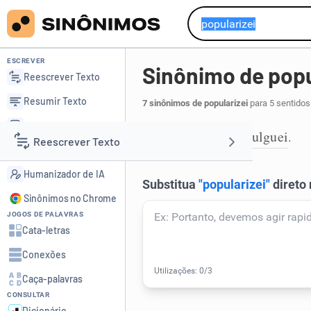
ESCREVER
Sinônimo de popu
Reescrever Texto
Resumir Texto
7 sinônimos de popularizei
para 5 sentidos
Corrigir Texto
vulgarizei
divulguei
,
.
1
Reescrever Texto
Detector de IA
Humanizador de IA
Resumir Texto
Sinônimos no Chrome
JOGOS DE PALAVRAS
Corrigir Texto
Cata-letras
Conexões
Detector de IA
Caça-palavras
CONSULTAR
Humanizador de IA
Dicionário