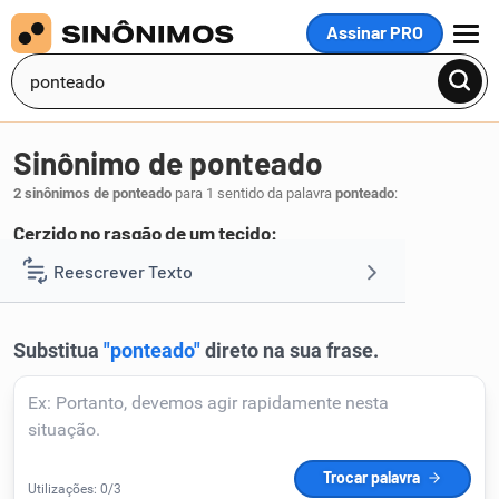
Assinar PRO
MENU
Sinônimo de ponteado
2 sinônimos de ponteado
para 1 sentido da palavra
ponteado
:
Cerzido no rasgão de um tecido:
passagem
cerzido
Reescrever Texto
,
.
1
Resumir Texto
Corrigir Texto
Detector de IA