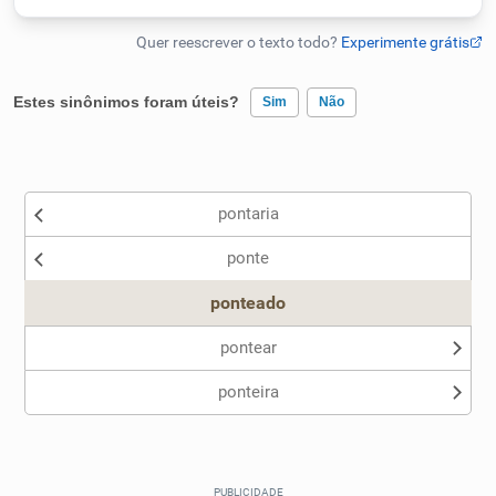
Humanizador de IA
Estes sinônimos foram úteis?
Sim
Não
Cata-letras
Existem sinônimos incorretos
Conexões
pontaria
Nenhum dos sinônimos apresentados me ajudou
ponte
Outro
Caça-palavras
ponteado
pontear
ponteira
Dicionário
Sinônimos