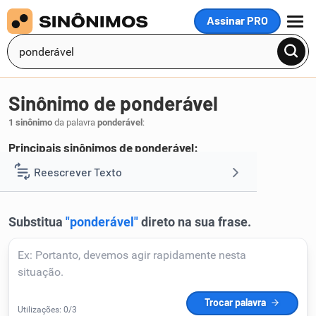
Assinar PRO
MENU
Sinônimo de ponderável
1 sinônimo
da palavra
ponderável
:
Principais sinônimos de ponderável:
momentoso
Reescrever Texto
.
1
Resumir Texto
Corrigir Texto
Detector de IA