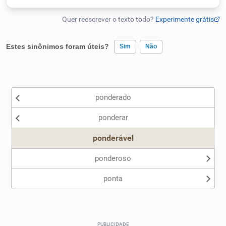
Humanizador de IA
Estes sinônimos foram úteis?
Sim
Não
Cata-letras
Existem sinônimos incorretos
Conexões
ponderado
Nenhum dos sinônimos apresentados me ajudou
ponderar
Outro
Caça-palavras
ponderável
ponderoso
ponta
Dicionário
Sinônimos