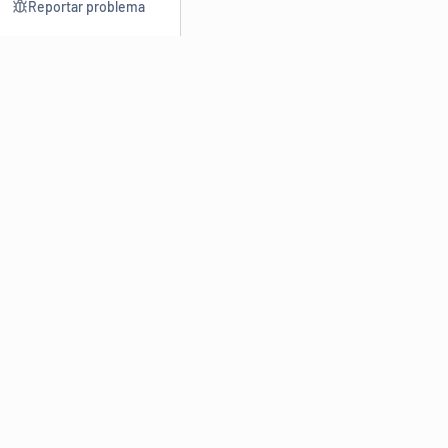
Reportar problema
Consultar
Escrev
Dicionário
Reescre
Sinônimos
Parafra
Conjugação
Corrigir
Antônimos
Resumir
O
Dicionário Online de Sinônimos
é parte do
Dicio.com.br
e
conta com mais de 30 mil sinônimos de palavras e de expressões
em português do Brasil.