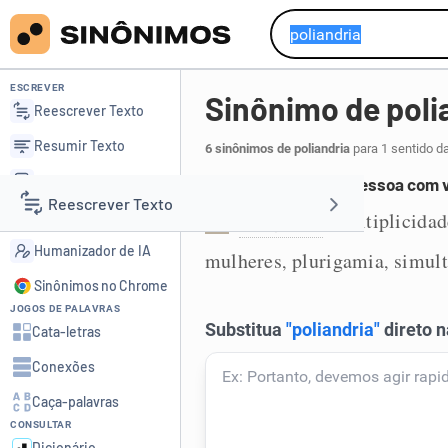
ESCREVER
Sinônimo de poli
Reescrever Texto
Resumir Texto
6 sinônimos de poliandria
para 1 sentido d
Corrigir Texto
Casamento de uma pessoa com v
Reescrever Texto
Detector de IA
poligamia
multiplicidad
,
1
Humanizador de IA
mulheres
plurigamia
simult
,
,
Resumir Texto
Sinônimos no Chrome
JOGOS DE PALAVRAS
Corrigir Texto
Cata-letras
Conexões
Detector de IA
Caça-palavras
CONSULTAR
Humanizador de IA
Dicionário