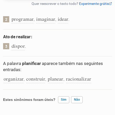
Humanizador de IA
programar
imaginar
idear
,
,
.
2
Cata-letras
Ato de realizar:
dispor
.
3
Conexões
A palavra
planificar
aparece também nas seguintes
Caça-palavras
entradas:
organizar
construir
planear
racionalizar
,
,
,
Dicionário
Estes sinônimos foram úteis?
Sim
Não
Sinônimos