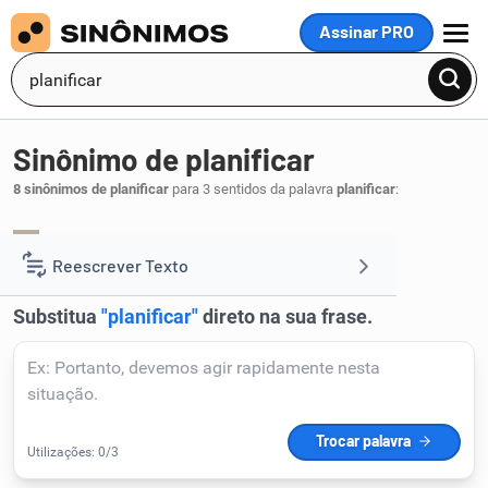
Assinar PRO
MENU
Sinônimo de planificar
8 sinônimos de planificar
para 3 sentidos da palavra
planificar
:
projetar
traçar
desenhar
planejar
,
,
,
.
1
Reescrever Texto
Resumir Texto
Corrigir Texto
Detector de IA