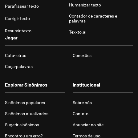
Humanizar texto
Parafrasear texto
Contador de caracteres e
Corrigir texto
palavras
Resumir texto
Texxto.ai
Jogar
Cata-letras
Conexões
Caça-palavras
Explorar Sinônimos
Institucional
Sinônimos populares
Sobre nós
Sinônimos atualizados
Contato
Sugerir sinônimos
Anunciar no site
Encontrou um erro?
Termos de uso