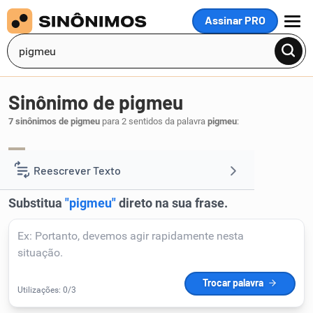
Assinar PRO
MENU
Sinônimo de pigmeu
7 sinônimos de pigmeu
para 2 sentidos da palavra
pigmeu
:
nanico
tampinha
baixinho
gnomo
,
,
,
.
1
Reescrever Texto
Resumir Texto
Corrigir Texto
Detector de IA