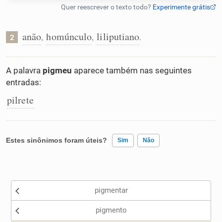
Humanizador de IA
anão
homúnculo
liliputiano
,
,
.
2
Cata-letras
A palavra
pigmeu
aparece também nas seguintes
entradas:
Conexões
pilrete
Caça-palavras
Estes sinônimos foram úteis?
Sim
Não
Existem sinônimos incorretos
Dicionário
pigmentar
Nenhum dos sinônimos apresentados me ajudou
Sinônimos
pigmento
Outro