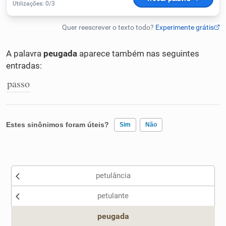
Humanizador de IA
A palavra
peugada
aparece também nas seguintes
entradas:
Cata-letras
passo
Conexões
Caça-palavras
Estes sinônimos foram úteis?
Sim
Não
Existem sinônimos incorretos
petulância
Nenhum dos sinônimos apresentados me ajudou
Dicionário
petulante
Outro
Sinônimos
peugada