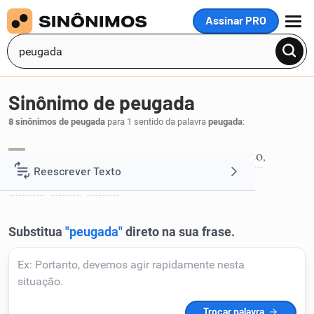
Assinar PRO
MENU
Sinônimo de peugada
8 sinônimos de peugada
para 1 sentido da palavra
peugada
:
encalço
indignação
pegada
pista
rasto
,
,
,
,
,
1
Reescrever Texto
rastro
treita
trilha
,
,
.
Resumir Texto
Corrigir Texto
Detector de IA