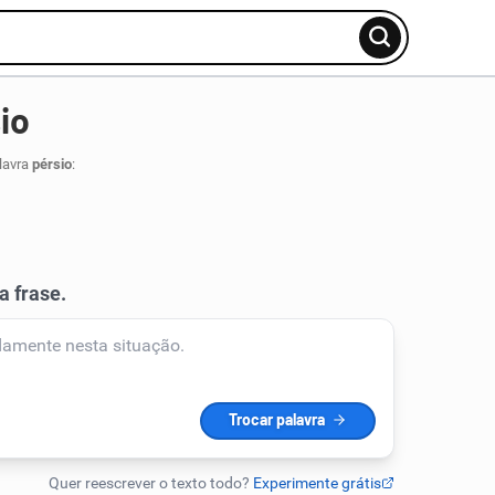
io
lavra
pérsio
: