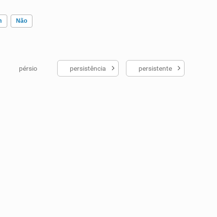
m
Não
pérsio
persistência
persistente
ados me ajudou