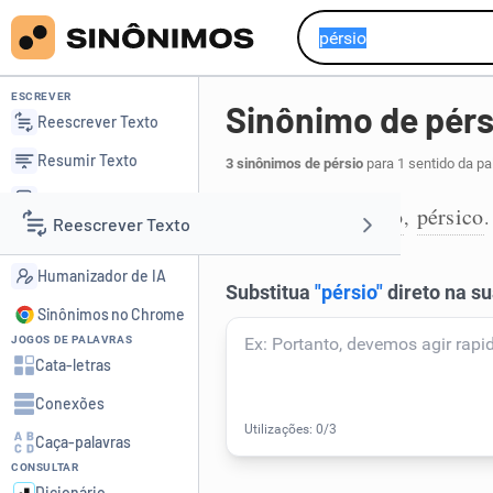
ESCREVER
Sinônimo de pérs
Reescrever Texto
Resumir Texto
3 sinônimos de pérsio
para 1 sentido da pa
Corrigir Texto
persa
persiano
pérsico
,
,
.
1
Reescrever Texto
Detector de IA
Humanizador de IA
Resumir Texto
Sinônimos no Chrome
JOGOS DE PALAVRAS
Corrigir Texto
Cata-letras
Conexões
Detector de IA
Caça-palavras
CONSULTAR
Humanizador de IA
Dicionário