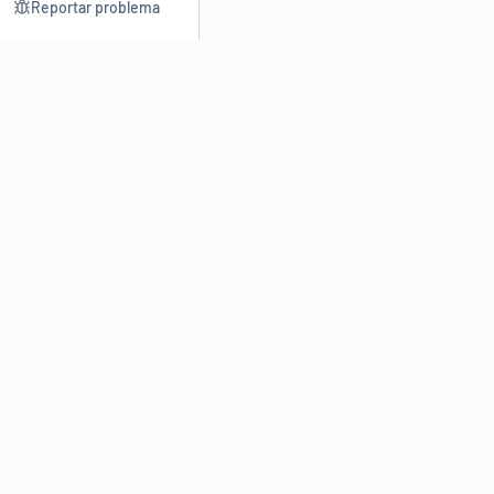
Reportar problema
Consultar
Escrev
Dicionário
Reescre
Sinônimos
Parafra
Conjugação
Corrigir
Antônimos
Resumir
O
Dicionário Online de Sinônimos
é parte do
Dicio.com.br
e
conta com mais de 30 mil sinônimos de palavras e de expressões
em português do Brasil.