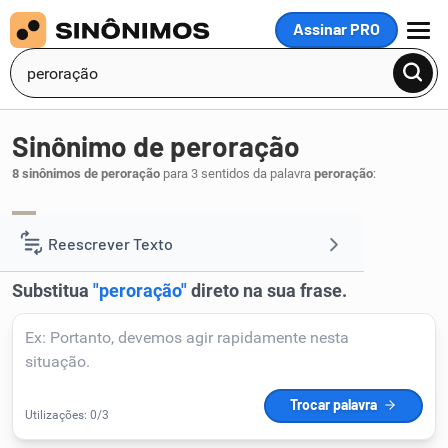
Assinar PRO
MENU
Sinônimo de peroração
8 sinônimos de peroração
para 3 sentidos da palavra
peroração
:
final
fecho
,
.
1
Reescrever Texto
Resumir Texto
Corrigir Texto
Detector de IA