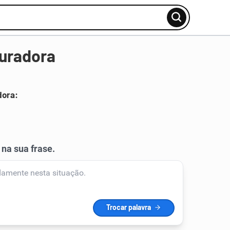
furadora
dora: