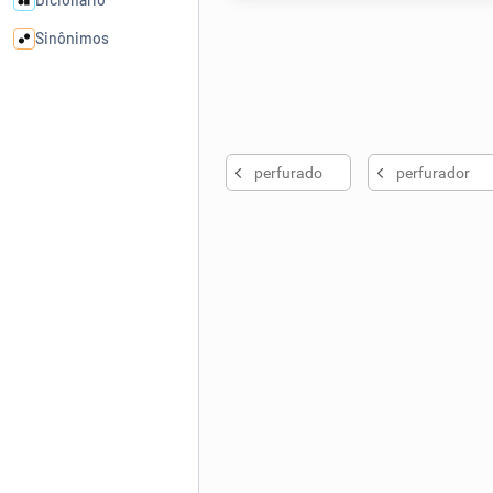
Sinônimos
Cata-letras
Conexões
perfurado
perfurador
Caça-palavras
Dicionário
Sinônimos