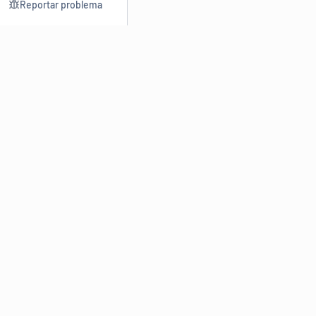
Reportar problema
Consultar
Escrev
Dicionário
Reescre
Sinônimos
Parafra
Conjugação
Corrigir
Antônimos
Resumir
O
Dicionário Online de Sinônimos
é parte do
Dicio.com.br
e
conta com mais de 30 mil sinônimos de palavras e de expressões
em português do Brasil.