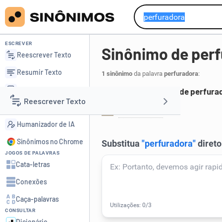
ESCREVER
Sinônimo de per
Reescrever Texto
Resumir Texto
1 sinônimo
da palavra
perfuradora
:
Corrigir Texto
Principais sinônimos de perfura
Reescrever Texto
Detector de IA
perfuratriz
.
1
Humanizador de IA
Resumir Texto
Sinônimos no Chrome
JOGOS DE PALAVRAS
Corrigir Texto
Cata-letras
Conexões
Detector de IA
Caça-palavras
CONSULTAR
Humanizador de IA
Dicionário