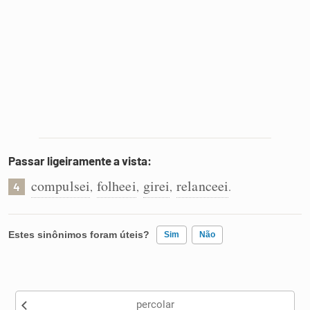
Passar ligeiramente a vista:
compulsei
folheei
girei
relanceei
,
,
,
.
4
Estes sinônimos foram úteis?
Sim
Não
Existem sinônimos incorretos
percolar
Nenhum dos sinônimos apresentados me ajudou