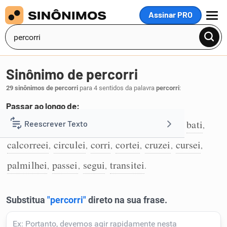
Assinar PRO
MENU
Sinônimo de percorri
29 sinônimos de percorri
para 4 sentidos da palavra
percorri
:
Passar ao longo de:
caminhei
andei
andarilhei
atravessei
bati
Reescrever Texto
,
,
,
,
,
1
calcorreei
circulei
corri
cortei
cruzei
cursei
,
,
,
,
,
,
Resumir Texto
palmilhei
passei
segui
transitei
,
,
,
.
Corrigir Texto
Detector de IA