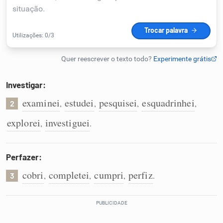
Humanizador de IA
Cata-letras
Investigar:
Conexões
examinei
estudei
pesquisei
esquadrinhei
,
,
,
,
2
explorei
investiguei
,
.
Caça-palavras
Perfazer:
cobri
completei
cumpri
perfiz
,
,
,
.
3
Dicionário
Sinônimos