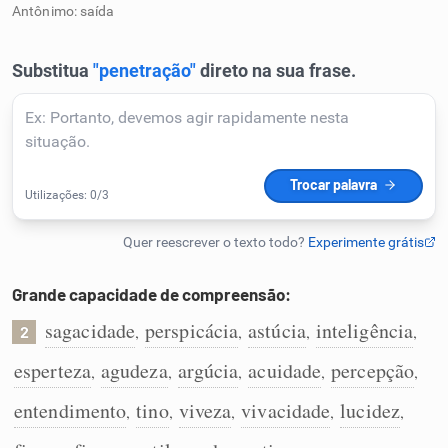
Antônimo: saída
Humanizador de IA
Cata-letras
Conexões
Caça-palavras
Grande capacidade de compreensão:
sagacidade
perspicácia
astúcia
inteligência
,
,
,
,
2
Dicionário
esperteza
agudeza
argúcia
acuidade
percepção
,
,
,
,
,
entendimento
tino
viveza
vivacidade
lucidez
,
,
,
,
,
Sinônimos