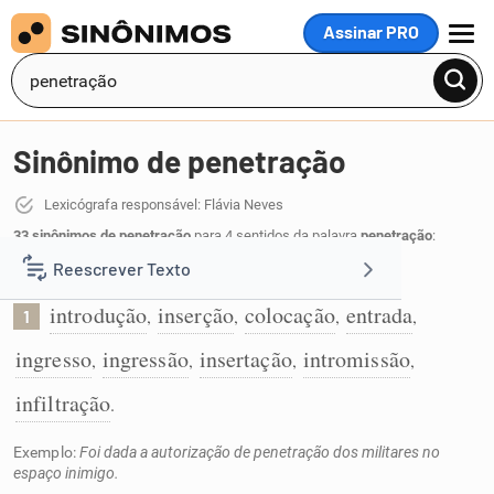
Assinar PRO
MENU
Sinônimo de penetração
Lexicógrafa responsável: Flávia Neves
33 sinônimos de penetração
para 4 sentidos da palavra
penetração
:
Reescrever Texto
Ato de introduzir:
introdução
inserção
colocação
entrada
,
,
,
,
1
Resumir Texto
ingresso
ingressão
insertação
intromissão
,
,
,
,
Corrigir Texto
infiltração
.
Exemplo:
Foi dada a autorização de penetração dos militares no
Detector de IA
espaço inimigo.