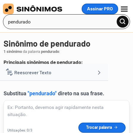
Assinar PRO
MENU
Sinônimo de pendurado
1 sinônimo
da palavra
pendurado
:
Principais sinônimos de pendurado:
pendente
Reescrever Texto
.
1
Resumir Texto
Corrigir Texto
Detector de IA