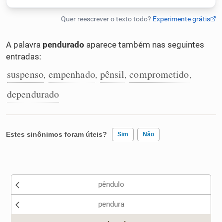
Humanizador de IA
A palavra
pendurado
aparece também nas seguintes
entradas:
Cata-letras
suspenso
empenhado
pênsil
comprometido
,
,
,
,
dependurado
Conexões
Caça-palavras
Estes sinônimos foram úteis?
Sim
Não
Existem sinônimos incorretos
Dicionário
pêndulo
Nenhum dos sinônimos apresentados me ajudou
pendura
Sinônimos
Outro