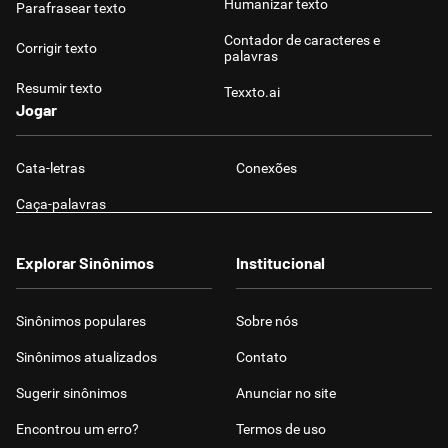
Humanizar texto
Parafrasear texto
Contador de caracteres e
Corrigir texto
palavras
Resumir texto
Texxto.ai
Jogar
Cata-letras
Conexões
Caça-palavras
Explorar Sinônimos
Institucional
Sinônimos populares
Sobre nós
Sinônimos atualizados
Contato
Sugerir sinônimos
Anunciar no site
Encontrou um erro?
Termos de uso