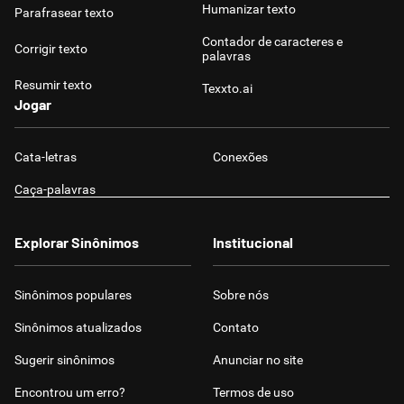
Humanizar texto
Parafrasear texto
Contador de caracteres e
Corrigir texto
palavras
Resumir texto
Texxto.ai
Jogar
Cata-letras
Conexões
Caça-palavras
Explorar Sinônimos
Institucional
Sinônimos populares
Sobre nós
Sinônimos atualizados
Contato
Sugerir sinônimos
Anunciar no site
Encontrou um erro?
Termos de uso