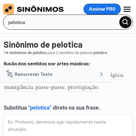
Assinar PRO
MENU
Sinônimo de pelotica
14 sinônimos de pelotica
para 2 sentidos da palavra
pelotica
:
Ilusão dos sentidos por artes mágicas:
prestidigitação
magia
ilusionismo
mágica
Reescrever Texto
,
,
,
,
1
manigância
passe-passe
prestigiação
,
,
.
Resumir Texto
Corrigir Texto
Detector de IA