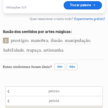
Humanizador de IA
Ilusão dos sentidos por artes mágicas:
Cata-letras
prestígio
manobra
ilusão
manipulação
,
,
,
,
2
Conexões
habilidade
trapaça
artimanha
,
,
.
Caça-palavras
Estes sinônimos foram úteis?
Sim
Não
Existem sinônimos incorretos
Dicionário
peloso
Nenhum dos sinônimos apresentados me ajudou
Sinônimos
pelota
Outro