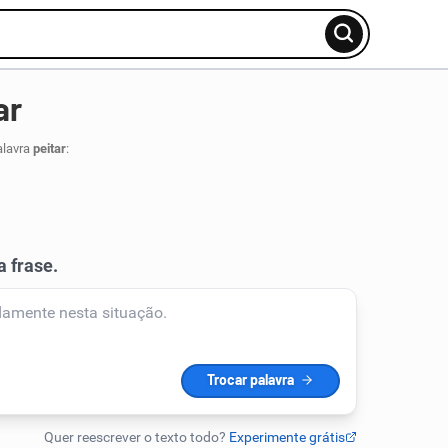
ar
alavra
peitar
: