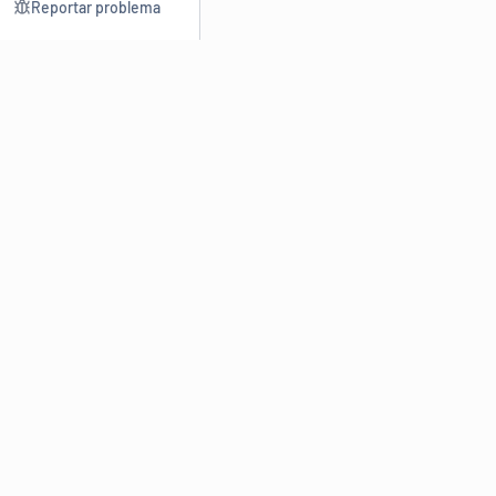
Reportar problema
Consultar
Escrev
Dicionário
Reescre
Sinônimos
Parafra
Conjugação
Corrigir
Antônimos
Resumir
O
Dicionário Online de Sinônimos
é parte do
Dicio.com.br
e
conta com mais de 30 mil sinônimos de palavras e de expressões
em português do Brasil.