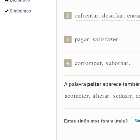
Sinônimos
enfrentar
desafiar
enca
,
,
2
Cata-letras
pagar
satisfazer
,
.
3
Conexões
corromper
subornar
,
.
4
Caça-palavras
A palavra
peitar
aparece também
acometer
aliciar
seduzir
a
,
,
,
Dicionário
Sinônimos
Estes sinônimos foram úteis?
Si