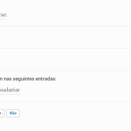
rar
.
 nas seguintes entradas:
ssalariar
m
Não