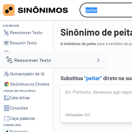
ESCREVER
Sinônimo de peit
Reescrever Texto
Resumir Texto
8 sinônimos de peitar
para 4 sentidos da p
Corrigir Texto
comprar
.
1
Reescrever Texto
Detector de IA
Humanizador de IA
Resumir Texto
Sinônimos no Chrome
JOGOS DE PALAVRAS
Corrigir Texto
Cata-letras
Conexões
Detector de IA
Caça-palavras
CONSULTAR
Humanizador de IA
Dicionário