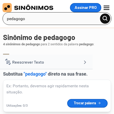
Assinar PRO
MENU
Sinônimo de pedagogo
4 sinônimos de pedagogo
para 2 sentidos da palavra
pedagogo
:
instrutor
professor
mestre
,
,
.
1
Reescrever Texto
Resumir Texto
Corrigir Texto
Detector de IA