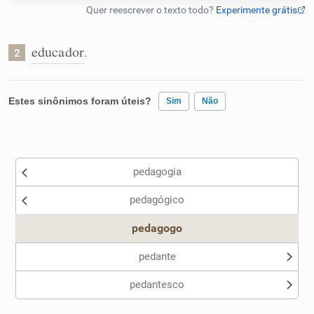
Humanizador de IA
educador
.
2
Cata-letras
Estes sinônimos foram úteis?
Sim
Não
Conexões
Existem sinônimos incorretos
pedagogia
Caça-palavras
Nenhum dos sinônimos apresentados me ajudou
pedagógico
Outro
pedagogo
Dicionário
pedante
pedantesco
Sinônimos